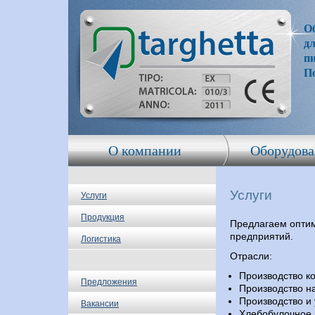
Об
дл
п
П
О компании
Оборудова
Услуги
Услуги
Продукция
Предлагаем опти
предприятий.
Логистика
Отрасли:
Производство к
Предложения
Производство н
Производство и
Вакансии
Хлебобулочное 