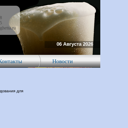
58
15
ghetta.ru
06 Августа 2026
Контакты
Новости
дования для